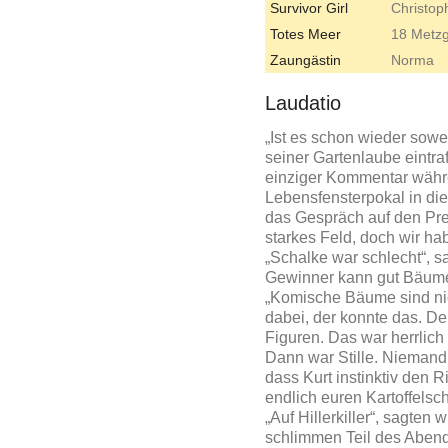
Survivor Girl
Christop
Totes Meer
18 Metz
Zaungästin
Norma
Laudatio
„Ist es schon wieder soweit
seiner Gartenlaube eintraf
einziger Kommentar währe
Lebensfensterpokal in die 
das Gespräch auf den Prei
starkes Feld, doch wir ha
„Schalke war schlecht“, sa
Gewinner kann gut Bäume z
„Komische Bäume sind nich
dabei, der konnte das. De
Figuren. Das war herrlich
Dann war Stille. Niemand s
dass Kurt instinktiv den R
endlich euren Kartoffelsch
„Auf Hillerkiller“, sagten 
schlimmen Teil des Abend