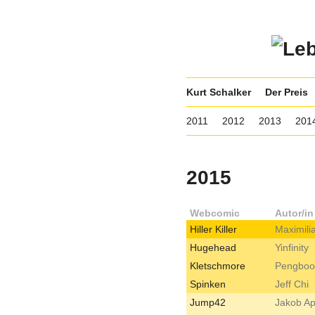
Kurt Schalker
Der Preis
2011
2012
2013
201
2015
Webcomic
Autor/in
Hiller Killer
Maximilia
Hugehead
Yinfinity
Kletschmore
Pengboo
Spinken
Jeff Chi
Jump42
Jakob Ap